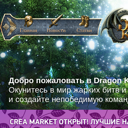
Главная
Новости
Статьи
Добро пожаловать в Dragon K
Окунитесь в мир жарких битв и
и создайте непобедимую коман