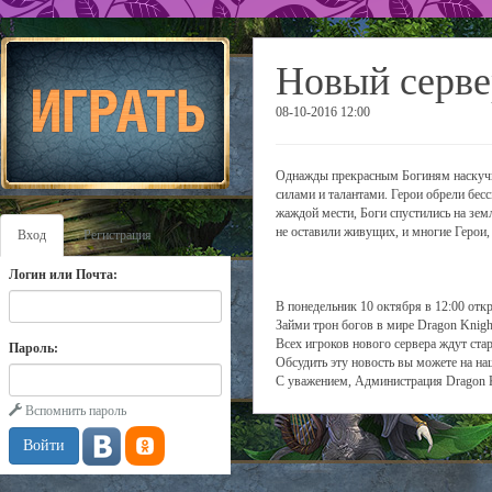
Новый серве
08-10-2016 12:00
Однажды прекрасным Богиням наскучил
силами и талантами. Герои обрели бес
жаждой мести, Боги спустились на зем
не оставили живущих, и многие Герои,
Вход
Регистрация
Логин или Почта:
В понедельник 10 октября в 12:00 отк
Займи трон богов в мире Dragon Knigh
Всех игроков нового сервера ждут ста
Пароль:
Обсудить эту новость вы можете на н
С уважением, Администрация Dragon 
Вспомнить пароль