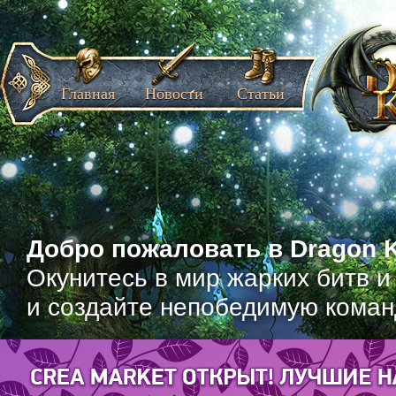
Главная
Новости
Статьи
Добро пожаловать в Dragon K
Окунитесь в мир жарких битв и
и создайте непобедимую коман