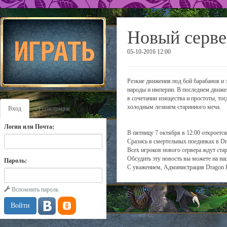
Новый серве
05-10-2016 12:00
Резкие движения под бой барабанов и 
народы и империи. В последнем движе
в сочетании изящества и простоты, то
холодным лезвием старинного меча.
Вход
Регистрация
Логин или Почта:
В пятницу 7 октября в 12:00 откроется
Сразись в смертельных поединках в Dr
Всех игроков нового сервера ждут ста
Обсудить эту новость вы можете на н
Пароль:
С уважением, Администрация Dragon 
Вспомнить пароль