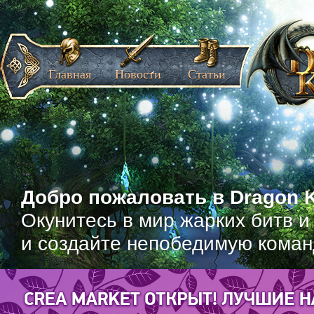
Главная
Новости
Статьи
Добро пожаловать в Dragon K
Окунитесь в мир жарких битв и
и создайте непобедимую коман