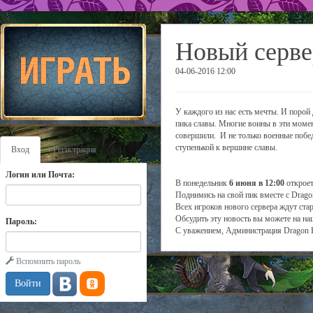
Новый серве
04-06-2016 12:00
У каждого из нас есть мечты. И порой
пика славы. Многие воины в эти момен
совершили. И не только военные побе
ступенькой к вершине славы.
Вход
Регистрация
Логин или Почта:
В понедельник
6 июня в 12:00
откроет
Поднимись на свой пик вместе с Drago
Всех игроков нового сервера ждут ста
Обсудить эту новость вы можете на н
Пароль:
С уважением, Администрация Dragon 
Вспомнить пароль