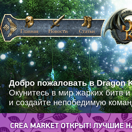
Главная
Новости
Статьи
Добро пожаловать в Dragon K
Окунитесь в мир жарких битв и
и создайте непобедимую коман