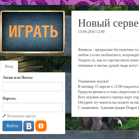
Новый серве
13-04-2016 12:00
Фениксы - прекрасные бессмертные соз
любом уголке необъятного, возрожден
Увидеть то, как из горстки пепла появ
отважные и чистые душой люди могут 
Вход
Регистрация
Логин или Почта:
Уважаемые игроки!
В пятницу 15 апреля в 12:00 откроетс
Приручи феникса и стань свидетелем е
Всех игроков нового сервера ждут ста
Пароль:
Обсудить эту новость вы можете на н
С уважением, Администрация Dragon 
Вспомнить пароль