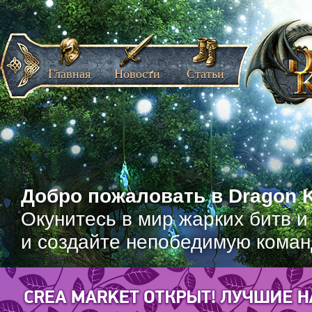
Главная
Новости
Статьи
Добро пожаловать в Dragon K
Окунитесь в мир жарких битв и
и создайте непобедимую коман