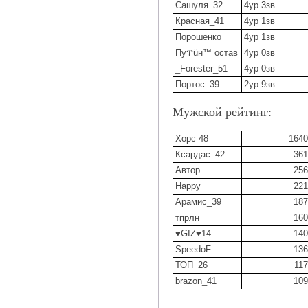
Сашуля_32
4ур 3зв
Красная_41
4ур 1зв
Порошенко
4ур 1зв
Пуፐüн™ остав
4ур 0зв
_Forester_51
4ур 0зв
Портос_39
2ур 9зв
Мужской рейтинг:
Хорс 48
1640
Ксардас_42
361
Автор
256
Happy
221
Арамис_39
187
тпрлн
160
♥GIZ♥14
140
SpeedоF
136
ТОП_26
117
brazon_41
109