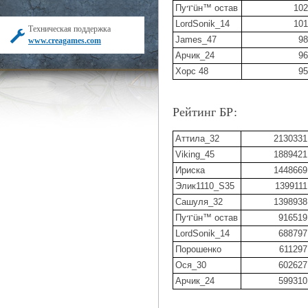
Пуፐüн™ остав
102
LordSonik_14
101
Техническая поддержка
James_47
98
www.creagames.com
Арчик_24
96
Хорс 48
95
Рейтинг БР:
Аттила_32
2130331
Viking_45
1889421
Ириска
1448669
Элик1110_S35
1399111
Сашуля_32
1398938
Пуፐüн™ остав
916519
LordSonik_14
688797
Порошенко
611297
Ося_30
602627
Арчик_24
599310