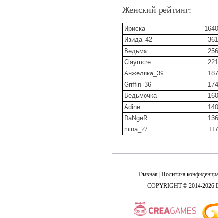
Женский рейтинг:
Ириска
1640
Изида_42
361
Ведьма
256
Claymore
221
Анжелика_39
187
Griffin_36
174
Ведьмочка
160
Adine
140
DaNgeR
136
mina_27
117
Главная
|
Политика конфиденциа
COPYRIGHT © 2014-2026