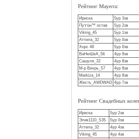
Рейтинг Маунта:
Ириска
5ур 3зв
Пуፐüн™ остав
5ур 2зв
Viking_45
5ур 1зв
Аттила_32
5ур 0зв
Хорс 48
5ур 0зв
ВаНюШкА_56
4ур 9зв
Сашуля_32
4ур 8зв
М-р Вихрь_57
4ур 8зв
Markiza_14
4ур 8зв
Жесть_AWDWAD
4ур 7зв
Рейтинг Свадебных коле
Ириска
5ур 2зв
Элик1110_S35
5ур 0зв
Аттила_32
4ур 4зв
Viking_45
4ур 4зв