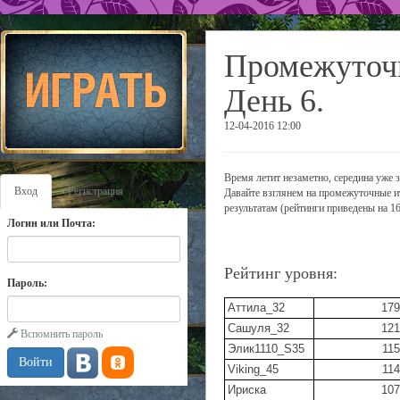
Промежуточн
День 6.
12-04-2016 12:00
Время летит незаметно, середина уже з
Вход
Регистрация
Давайте взглянем на промежуточные и
результатам (рейтинги приведены на 16
Логин или Почта:
Рейтинг уровня:
Пароль:
Аттила_32
179
Сашуля_32
121
Вспомнить пароль
Элик1110_S35
115
Viking_45
114
Ириска
107