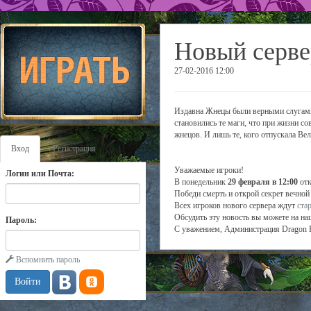
Новый серве
27-02-2016 12:00
Издавна Жнецы были верными слугами
становились те маги, что при жизни с
жнецов. И лишь те, кого отпускала Вел
Вход
Регистрация
Уважаемые игроки!
Логин или Почта:
В понедельник
29 февраля в 12:00
отк
Победи смерть и открой секрет вечной
Всех игроков нового сервера ждут
ста
Обсудить эту новость вы можете на н
Пароль:
С уважением, Администрация Dragon 
Вспомнить пароль