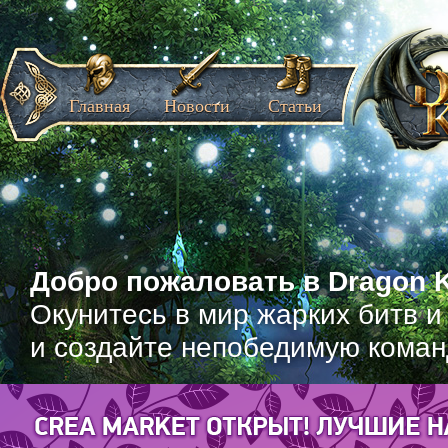
Главная
Новости
Статьи
Добро пожаловать в Dragon K
Окунитесь в мир жарких битв и
и создайте непобедимую коман