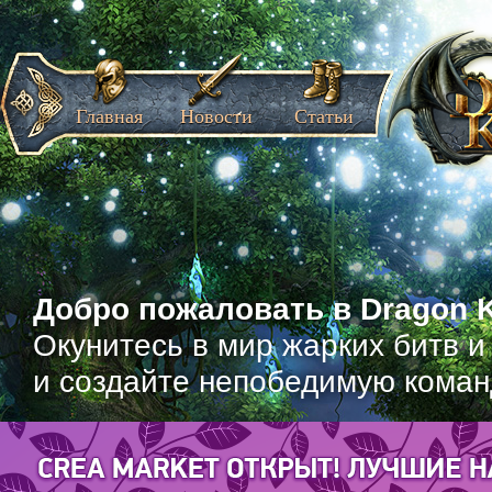
Главная
Новости
Статьи
Добро пожаловать в Dragon K
Окунитесь в мир жарких битв и
и создайте непобедимую коман