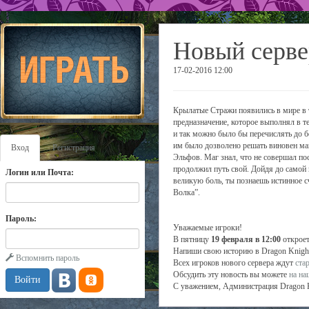
Новый серве
17-02-2016 12:00
Крылатые Стражи появились в мире в т
предназначение, которое выполнял в т
и так можно было бы перечислять до бе
им было дозволено решать виновен маг
Вход
Регистрация
Эльфов. Маг знал, что не совершал пос
продолжил путь свой. Дойдя до самой 
Логин или Почта:
великую боль, ты познаешь истинное с
Волка”.
Пароль:
Уважаемые игроки!
В пятницу
19 февраля в 12:00
откроет
Напиши свою историю в Dragon Knight!
Вспомнить пароль
Всех игроков нового сервера ждут
ста
Обсудить эту новость вы можете
на н
С уважением, Администрация Dragon 