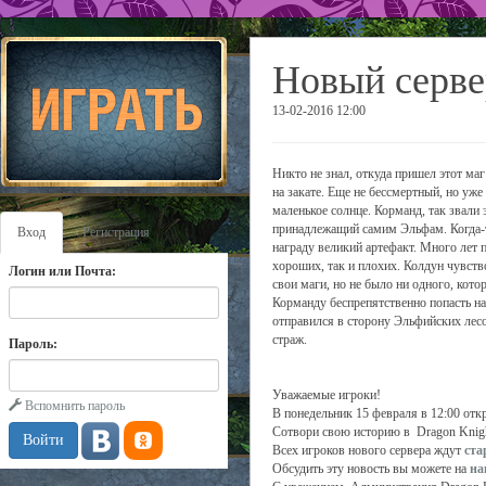
Новый серве
13-02-2016 12:00
Никто не знал, откуда пришел этот маг
на закате. Еще не бессмертный, но уж
маленькое солнце. Корманд, так звали 
принадлежащий самим Эльфам. Когда-то
Вход
Регистрация
награду великий артефакт. Много лет 
хороших, так и плохих. Колдун чувств
Логин или Почта:
свои маги, но не было ни одного, ко
Корманду беспрепятственно попасть на
отправился в сторону Эльфийских лесо
страж.
Пароль:
Уважаемые игроки!
Вспомнить пароль
В понедельник 15 февраля в 12:00 отк
Сотвори свою историю в Dragon Knig
Всех игроков нового сервера ждут
ста
Обсудить эту новость вы можете на
на