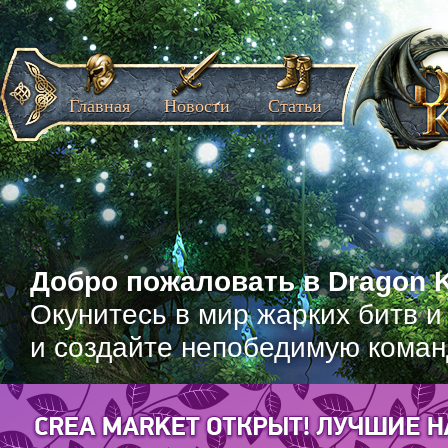
Главная
Новости
Статьи
Добро пожаловать в Dragon K
Окунитесь в мир жарких битв и
и создайте непобедимую коман