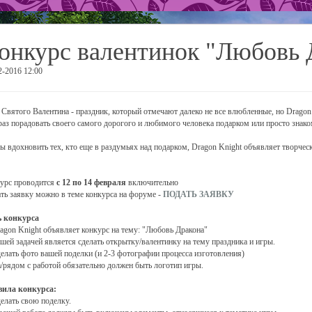
онкурс валентинок "Любовь 
2-2016 12:00
 Святого Валентина - праздник, который отмечают далеко не все влюбленные, но Dragon 
раз порадовать своего самого дорогого и любимого человека подарком или просто знак
ы вдохновить тех, кто еще в раздумьях над подарком, Dragon Knight объявляет творче
урс проводится
с 12 по 14 февраля
включительно
ть заявку можно в теме конкурса на форуме -
ПОДАТЬ ЗАЯВКУ
 конкурса
ragon Knight объявляет конкурс на тему: "Любовь Дракона"
ашей задачей является сделать открытку/валентинку на тему праздника и игры.
делать фото вашей поделки (и 2-3 фотографии процесса изготовления)
а/рядом с работой обязательно должен быть логотип игры.
ила конкурса:
делать свою поделку.