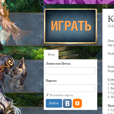
К
12-0
День
еще 
Чтоб
Вход
Регистрация
Логин или Почта:
Конк
Пода
Суть
Пароль:
1. D
2. В
3. С
Вспомнить пароль
4. Н
Прав
1. С