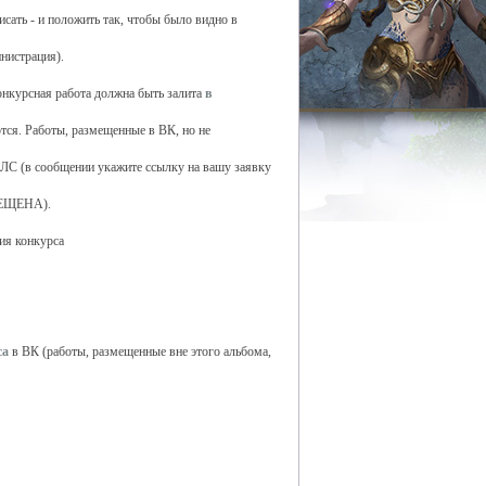
исать - и положить так, чтобы было видно в
нистрация).
онкурсная работа должна быть залита
в
тся. Работы, размещенные в ВК, но не
ЛС (в сообщении укажите ссылку на вашу заявку
ПРЕЩЕНА).
ия конкурса
са
в ВК (работы, размещенные вне этого альбома,