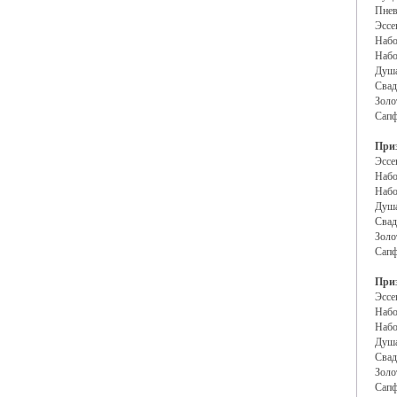
Пнев
Эссе
Набо
Набо
Душа
Свад
Золо
Сапф
Приз
Эссе
Набо
Набо
Душа
Свад
Золо
Сапф
Приз
Эссе
Набо
Набо
Душа
Свад
Золо
Сапф