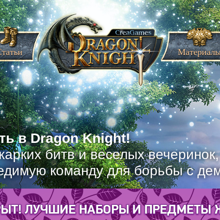
Статьи
Материал
ь в Dragon Knight!
жарких битв и веселых вечеринок
едимую команду для борьбы с де