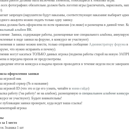
 вашей работе должны быть включены элементы, относящиеся к тематике игры.
а всех фотографиях обязательно должен быть логотип игры (распечатать, нарисовать, нап
).
лагиат запрещен (нарушители будут наказаны, соответствующее наказание выбирает адми
 одного аккаунта можно подать только одну заявку.
аявка должна быть оформлена по всем правилам (см.ниже) и размещена в данной теме. К
циальный альбом ВК
.
снение: Заявки, содержащие работы, размещенные вне специального альбома, аннулирую
мленные в виде заявки на форуме, в конкурсе не участвуют)
зменения в заявке можно внести, только отправив сообщение
Администратору форума
в 
оруме, что нужно исправить и почему).
нения могут касаться ТОЛЬКО данных игрока (подмена работы старой на новую ЗА
амена и передача призов не предусмотрены.
одведение итогов конкурса и выдача призов проводится в течение недели после завершен
вила оформления заявки
аш игровой ник
аш игровой сервер (№ и название)
аш игровой ID (что это и где его узнать, читайте в
мини-гайде
)
сылка работу (!на работу! не на альбом), размещенную
в специальном альбоме конкур
нкурсе не участвуют). Будьте внимательны!
е публикации заявки проверьте, куда ведет ваша ссылка!
омментарий игрока
зы
 за 1 место
ук Зодиака 1 шт