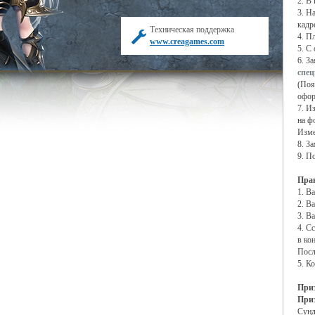
2. В
3. Н
кадре
Техническая поддержка
4. П
www.creagames.com
5. С
6. З
спе
(Поя
офор
7. И
на ф
Изме
8. З
9. П
Пра
1. В
2. В
3. В
4. С
в ко
Посл
5. К
При
Приз
Сунд