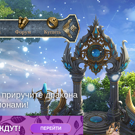
ы
Форум
Купить
, приручите дракона
монами!