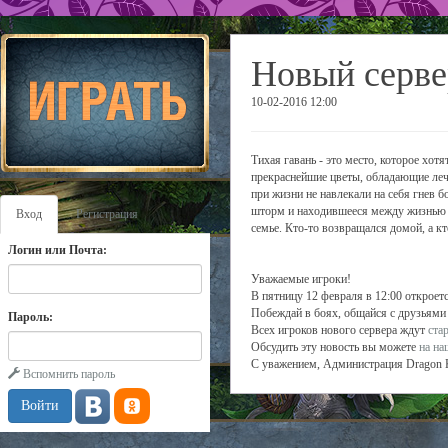
Новый серве
10-02-2016 12:00
Тихая гавань - это место, которое хотя
прекраснейшие цветы, обладающие лечеб
при жизни не навлекали на себя гнев 
шторм и находившееся между жизнью и
Вход
Регистрация
семье. Кто-то возвращался домой, а кт
Логин или Почта:
Уважаемые игроки!
В пятницу 12 февраля в 12:00 откроетс
Побеждай в боях, общайся с друзьями 
Пароль:
Всех игроков нового сервера ждут
ста
Обсудить эту новость вы можете
на н
С уважением, Администрация Dragon 
Вспомнить пароль