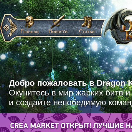
Главная
Новости
Статьи
Добро пожаловать в Dragon K
Окунитесь в мир жарких битв и
и создайте непобедимую коман