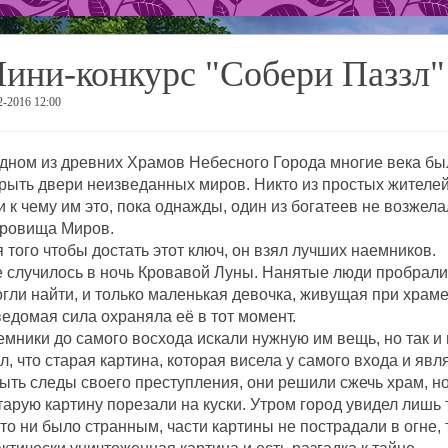
ини-конкурс "Собери Паззл"
2-2016 12:00
дном из древних Храмов Небесного Города многие века бы
рыть двери неизведанных миров. Никто из простых жителей 
и к чему им это, пока однажды, один из богатеев не возжел
кровища Миров.
 того чтобы достать этот ключ, он взял лучших наемников.
 случилось в ночь Кровавой Луны. Нанятые люди пробралис
гли найти, и только маленькая девочка, живущая при храме
едомая сила охраняла её в тот момент.
мники до самого восхода искали нужную им вещь, но так и н
л, что старая картина, которая висела у самого входа и я
ыть следы своего преступления, они решили сжечь храм, но
тарую картину порезали на куски. Утром город увидел лишь т
то ни было странным, части картины не пострадали в огне, т