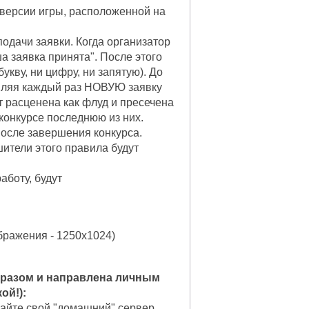
 версии игры, расположенной на
подачи заявки. Когда организатор
ша заявка принята". После этого
кву, ни цифру, ни запятую). До
вляя каждый раз НОВУЮ заявку
ет расценена как флуд и пресечена
 конкурсе последнюю из них.
после завершения конкурса.
ители этого правила будут
аботу, будут
бражения - 1250х1024)
бразом и направлена личным
ой!):
вайте свой "домашний" сервер,