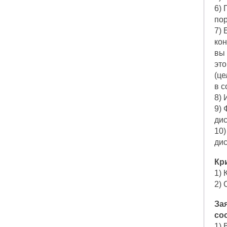
6) 
по
7) 
кон
вы 
эт
(це
в с
8) 
9) 
ди
10)
ди
Кр
1) 
2) 
За
со
1) 