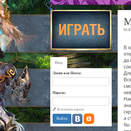
М
05-0
В о
отк
да 
Вход
Регистрация
со
Для
Логин или Почта:
Все
смо
нев
Пароль:
Нае
зна
Вспомнить пароль
скр
а с
бы 