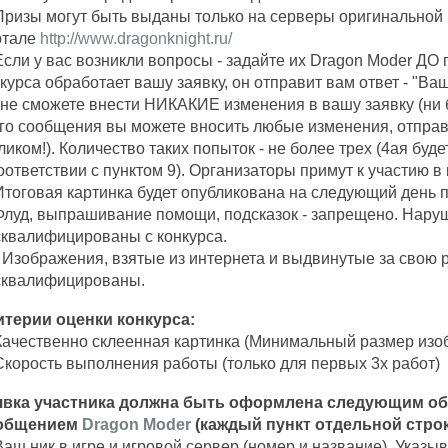
Призы могут быть выданы только на серверы оригинальной
ртале
http://www.dragonknight.ru/
Если у вас возникли вопросы - задайте их Dragon Moder ДО 
курса обработает вашу заявку, он отправит вам ответ - "Ва
не сможете внести НИКАКИЕ изменения в вашу заявку (ни бу
ого сообщения вы можете вносить любые изменения, отпра
ликом!). Количество таких попыток - не более трех (4ая буд
оответствии с пунктом 9). Организаторы примут к участию в
Итоговая картинка будет опубликована на следующий день 
Флуд, выпрашивание помощи, подсказок - запрещено. Наруш
сквалифицированы с конкурса.
 Изображения, взятые из интернета и выдвинутые за свою р
сквалифицированы.
итерии оценки конкурса:
Качественно склеенная картинка (Минимальный размер изо
Скорость выполнения работы (только для первых 3х работ)
явка участника должна быть оформлена следующим о
общением
Dragon Moder
(каждый пункт отдельной строк
Ваш ник в игре и игровой сервер (номер и название). Указы