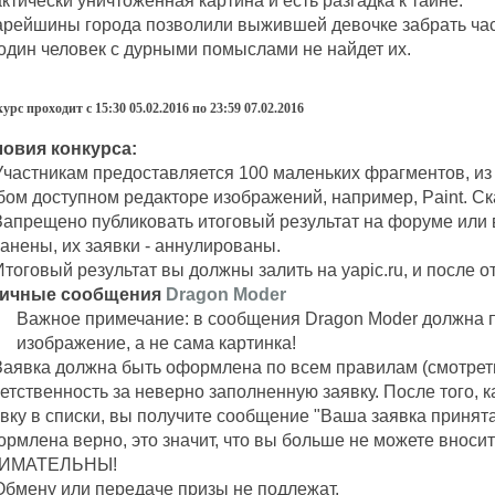
ктически уничтоженная картина и есть разгадка к тайне.
рейшины города позволили выжившей девочке забрать части
один человек с дурными помыслами не найдет их.
урс проходит с 15:30 05.02.2016 по 23:59 07.02.2016
ловия конкурса:
Участникам предоставляется 100 маленьких фрагментов, из
ом доступном редакторе изображений, например, Paint. 
Запрещено публиковать итоговый результат на форуме или 
анены, их заявки - аннулированы.
Итоговый результат вы должны залить на yapic.ru, и после 
личные сообщения
Dragon Moder
Важное примечание: в сообщения Dragon Moder должна
изображение, а не сама картинка!
Заявка должна быть оформлена по всем правилам (смотреть
етственность за неверно заполненную заявку. После того, 
вку в списки, вы получите сообщение "Ваша заявка принята"
рмлена верно, это значит, что вы больше не можете вносит
ИМАТЕЛЬНЫ!
Обмену или передаче призы не подлежат.