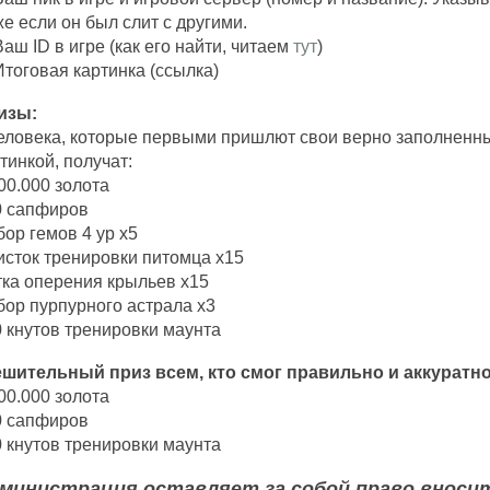
е если он был слит с другими.
Ваш ID в игре (как его найти, читаем
тут
)
Итоговая картинка (ссылка)
изы:
еловека, которые первыми пришлют свои верно заполненны
тинкой, получат:
00.000 золота
0 сапфиров
ор гемов 4 ур х5
сток тренировки питомца х15
ка оперения крыльев х15
ор пурпурного астрала х3
 кнутов тренировки маунта
ешительный приз всем, кто смог правильно и аккуратно
00.000 золота
0 сапфиров
 кнутов тренировки маунта
министрация оставляет за собой право вноси