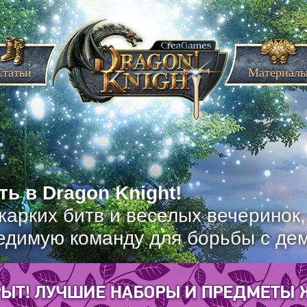
Статьи
Материал
ь в Dragon Knight!
жарких битв и веселых вечеринок
едимую команду для борьбы с де