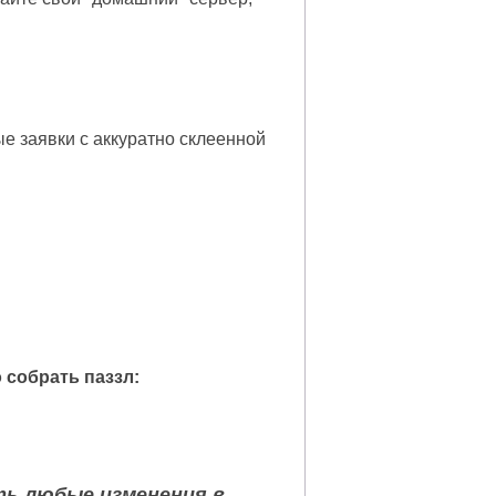
е заявки с аккуратно склеенной
 собрать паззл:
ть любые изменения в