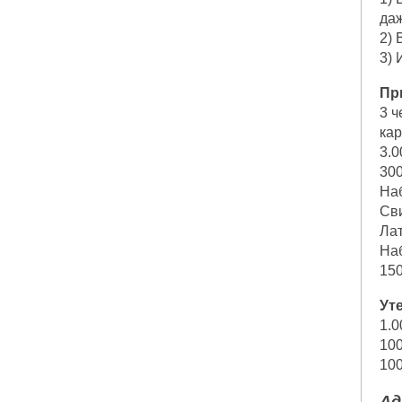
даж
2) 
3) 
Пр
3 ч
кар
3.0
30
Наб
Сви
Лат
Наб
150
Ут
1.0
10
100
Ад