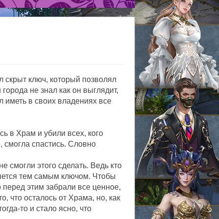
л скрыт ключ, который позволял
города не знал как он выглядит,
ал иметь в своих владениях все
ь в Храм и убили всех, кого
, смогла спастись. Словно
е смогли этого сделать. Ведь кто
вляется тем самым ключом. Чтобы
 перед этим забрали все ценное,
о, что осталось от Храма, но, как
огда-то и стало ясно, что