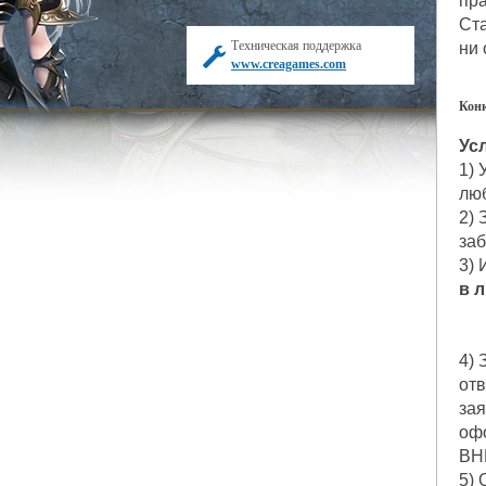
пра
Ста
Техническая поддержка
ни 
www.creagames.com
Конк
Ус
1) 
люб
2) 
заб
3) 
в 
4) 
отв
зая
офо
ВН
5) 