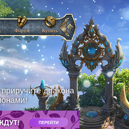
ы
Форум
Купить
, приручите дракона
монами!