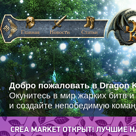
Главная
Новости
Статьи
Добро пожаловать в Dragon K
Окунитесь в мир жарких битв и
и создайте непобедимую коман