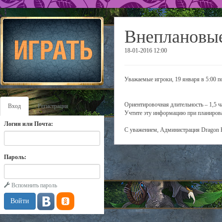
Внеплановые
18-01-2016 12:00
Уважаемые игроки, 19 января в 5:00 п
Ориентировочная длительность – 1,5 ч
Вход
Регистрация
Учтите эту информацию при планирова
Логин или Почта:
С уважением, Администрация Dragon 
Пароль:
Вспомнить пароль