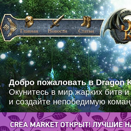
Главная
Новости
Статьи
Добро пожаловать в Dragon K
Окунитесь в мир жарких битв и
и создайте непобедимую коман