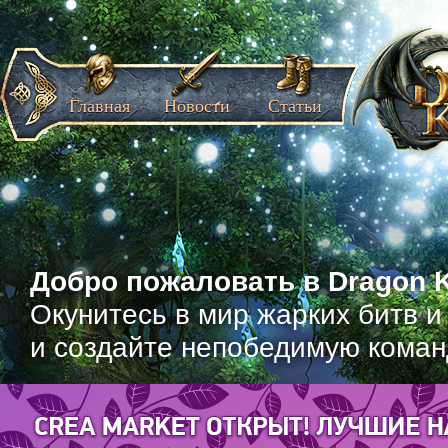
Главная
Новости
Статьи
Добро пожаловать в Dragon K
Окунитесь в мир жарких битв и
и создайте непобедимую коман