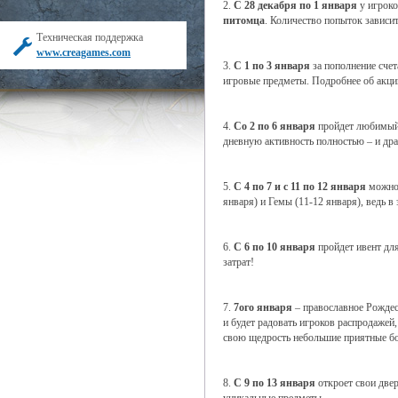
2.
С 28 декабря по 1 января
у игроко
питомца
. Количество попыток зависи
Техническая поддержка
www.creagames.com
3.
С 1 по 3 января
за пополнение счет
игровые предметы. Подробнее об акци
4.
Со 2 по 6 января
пройдет любимый
дневную активность полностью – и драк
5.
С 4 по 7 и с 11 по 12 января
можно 
января) и Гемы (11-12 января), ведь в
6.
С 6 по 10 января
пройдет ивент дл
затрат!
7.
7ого января
– православное Рождес
и будет радовать игроков распродажей
свою щедрость небольшие приятные б
8.
С 9 по 13 января
откроет свои две