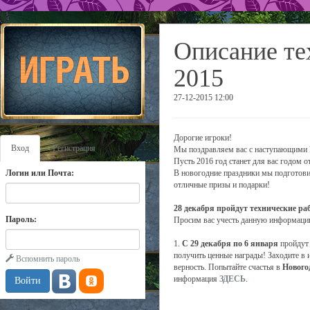
Описание те
2015
27-12-2015 12:00
Дорогие игроки!
Вход
Регистрация
Мы поздравляем вас с наступающими Н
Пусть 2016 год станет для вас годом 
Логин или Почта:
В новогодние праздники мы подготовил
отличные призы и подарки!
28 декабря пройдут технические раб
Пароль:
Просим вас учесть данную информацию
1.
С 29 декабря по 6 января
пройдут
получить ценные награды! Заходите в и
Вспомнить пароль
верность. Попытайте счастья в
Нового
информация
ЗДЕСЬ
.