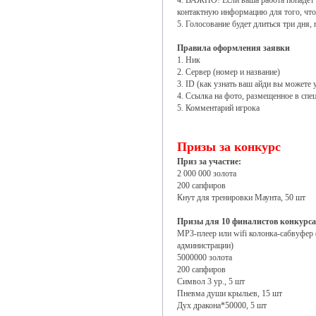
4. ВАЖНО! Если ваша работа попадет 
контактную информацию для того, что
5. Голосование будет длиться три дня
Правила оформления заявки
1. Ник
2. Сервер (номер и название)
3. ID (как узнать ваш айди вы можете у
4. Ссылка на фото, размещенное в сп
5. Комментарий игрока
Призы за конкурс
Приз за участие:
2 000 000 золота
200 сапфиров
Кнут для тренировки Маунта, 50 шт
Призы для 10 финалистов конкурса
MP3-плеер или wifi колонка-сабвуфер
администрации)
5000000 золота
200 сапфиров
Символ 3 ур., 5 шт
Пневма души крыльев, 15 шт
Дух дракона*50000, 5 шт