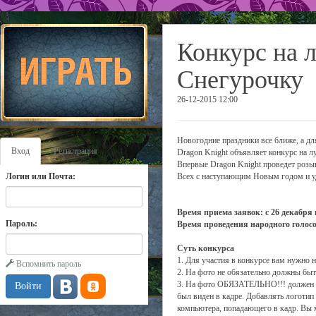
Конкурс на 
Снегурочку
26-12-2015 12:00
Новогодние праздники все ближе, а дл
Вход
Регистрация
Dragon Knight объявляет конкурс на л
Впервые Dragon Knight проведет розы
Логин или Почта:
Всех с наступающим Новым годом и у
Время приема заявок: с 26 декабря
Пароль:
Время проведения народного голосо
Суть конкурса
1. Для участия в конкурсе вам нужно
Вспомнить пароль
2. На фото не обязательно должны быт
3. На фото ОБЯЗАТЕЛЬНО!!! должен при
был виден в кадре. Добавлять логотип
компьютера, попадающего в кадр. Вы м