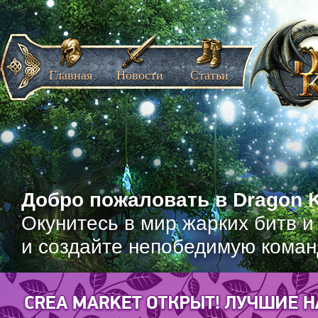
Главная
Новости
Статьи
Добро пожаловать в Dragon K
Окунитесь в мир жарких битв и
и создайте непобедимую коман