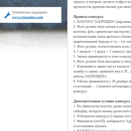
зеркале, в котором сделаете селфи в 
промежуток времени именно для нашег
Техническая поддержка
Правила конкурса
www.creagames.com
1. ПЛАГИАТ ЗАПРЕЩЕН! (нарушившие
2. Фото должно быть четким и качеств
костюма, фон, сценическое мастерство
незначительная смена цветового баланс
пририсовывание бороды и т.п. - это зн
3. Фото должно соответствовать всем 
4. 1 аккаунт = 1 игрок = 1 заявка (с о
5. Заявки принимаются
в теме конкур
6. Фото должно быть выложено
в спе
7. Изменения в заявке могут касатьс
ошибку в заявке, напишите ему в ЛС, 
работы ЗАПРЕЩЕНА.
8. Работы принимаются с 26 декабря п
голосование – с момента публикации р
конкурса
Дополнительные условия конкурса
1. Все финалисты получат, кроме игро
сабвуфер, которую можно разместить в
2. Победители конкурса (3 первых мес
3. Финалисты (топ10), выбираются Ад
голосованием игроков.