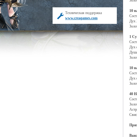
Зол
10 н
Техническая поддержка
Сост
www.creagames.com
Дух
Зол
1 Су
Сост
Дух
Душа
Зо
10 н
Сост
Дух 
Зол
40 Н
Сост
Зо
Ас
Свис
При
Важ