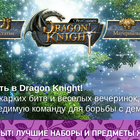
Статьи
Материал
ь в Dragon Knight!
жарких битв и веселых вечеринок
едимую команду для борьбы с де