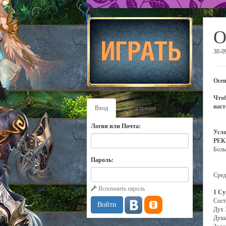
О
30-0
Осен
Чтоб
нас
Вход
Регистрация
Логин или Почта:
Усло
РЕК
Боль
Пароль:
Сред
Вспомнить пароль
1 Су
Сост
Дух
Душа