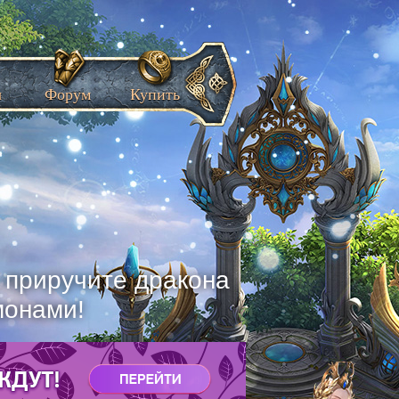
ы
Форум
Купить
, приручите дракона
монами!