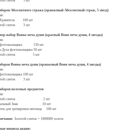
отой слиток 5 шт
аборов Абсолютного стража (оранжевый Абсолютный страж, 5 звезд)
ав:
 Хранитель 100 шт
отой слиток 3 шт
пер-набор Воина меча души (красный Воин меча души, 4 звезды)
ав:
 фехтовальщика 150 шт
 Духа фехтовальщика 50 шт
лотой слиток 5 шт
аборов Воина меча души (оранжевый Воин меча души, 4 звезды)
ав:
фехтовальщика 100 шт
отой слиток 3 шт
аборов полезных предметов
ав:
лотой слиток 2 шт
тральный Знак 10 шт
ток для тренировки питомца 100 шт
мечание
: Золотой слиток = 1000000 золота
ные нюансы акции: