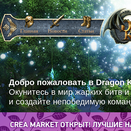
Главная
Новости
Статьи
Добро пожаловать в Dragon K
Окунитесь в мир жарких битв и
и создайте непобедимую коман