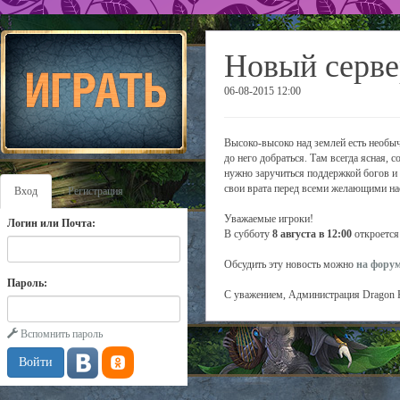
Новый серве
06-08-2015 12:00
Высоко-высоко над землей есть необычн
до него добраться. Там всегда ясная, 
нужно заручиться поддержкой богов и
свои врата перед всеми желающими нас
Вход
Регистрация
Уважаемые игроки!
Логин или Почта:
В субботу
8 августа в 12:00
откроется
Обсудить эту новость можно
на фору
Пароль:
С уважением, Администрация Dragon 
Вспомнить пароль