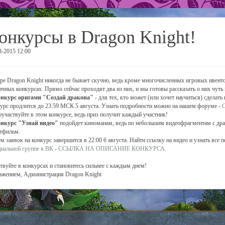
онкурсы в Dragon Knight!
8-2015 12:00
ре Dragon Knight никогда не бывает скучно, ведь кроме многочисленных игровых ивенто
ичных конкурсах. Прямо сейчас проходят два из них, и мы готовы рассказать о них чуть
нкурс оригами "Создай дракона"
- для тех, кто может (или хочет научиться) сделать
урс продлится до 23:59 МСК 5 августа. Узнать подробности можно на нашем форуме -
поучаствуйте в этом конкурсе, ведь приз получит каждый участник!
нкурс "Узнай видео"
подойдет киноманам, ведь по небольшим видеофрагментам с дра
тфильм.
м заявок на конкурс завершится в 22:00 6 августа. Найти ссылку на видео и узнать все
иальной группе в ВК
-
ССЫЛКА НА ОПИСАНИЕ КОНКУРСА
.
твуйте в конкурсах и становитесь сильнее с каждым днем!
ажением, Администрация Dragon Knight