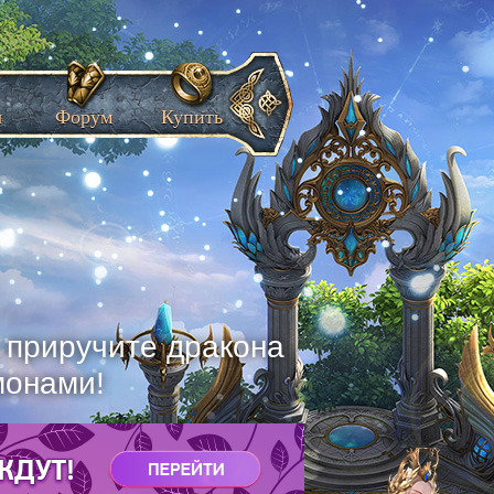
ы
Форум
Купить
, приручите дракона
монами!