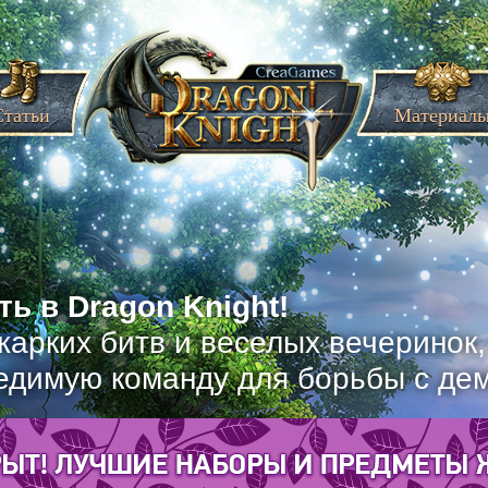
Статьи
Материал
ь в Dragon Knight!
жарких битв и веселых вечеринок
едимую команду для борьбы с де