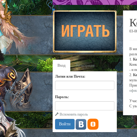
К
03-0
В ми
разл
1.
Ко
Конк
Вход
Регистрация
- и 
2.
Ко
Логин или Почта:
муль
Прие
офиц
Пароль:
Учас
С ув
Вспомнить пароль