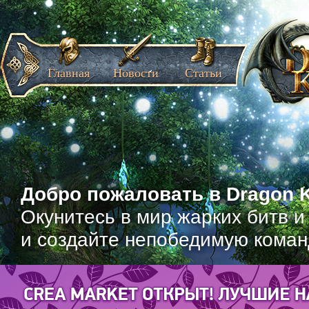
Главная
Новости
Статьи
Добро пожаловать в Dragon K
Окунитесь в мир жарких битв и
и создайте непобедимую коман