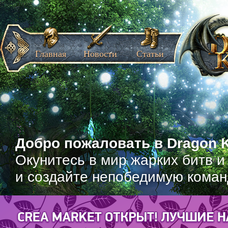
Главная
Новости
Статьи
Добро пожаловать в Dragon K
Окунитесь в мир жарких битв и
и создайте непобедимую коман