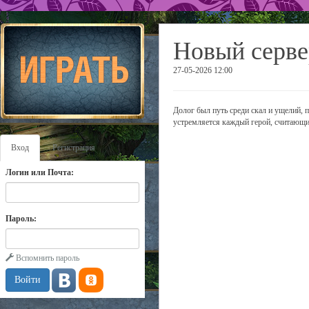
Новый серве
27-05-2026 12:00
Долог был путь среди скал и ущелий, п
устремляется каждый герой, считающий
Вход
Регистрация
Логин или Почта:
Пароль:
Вспомнить пароль