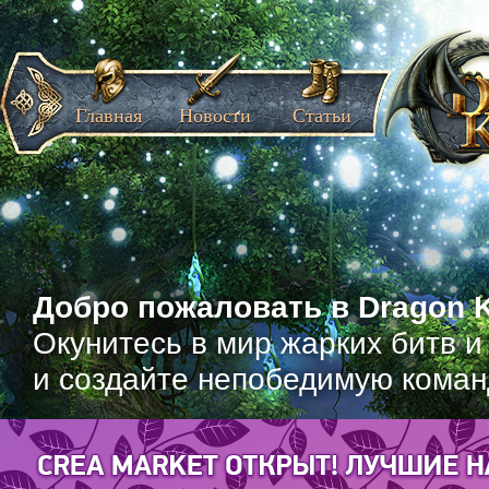
Главная
Новости
Статьи
Добро пожаловать в Dragon K
Окунитесь в мир жарких битв и
и создайте непобедимую коман