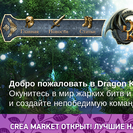
Главная
Новости
Статьи
Добро пожаловать в Dragon K
Окунитесь в мир жарких битв и
и создайте непобедимую коман