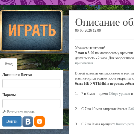
Описание об
06-05-2026 12:00
Уважаемые игроки!
7 мая в 5:00
по московскому времени в
длительность - 2 часа. Для корректно
приложения
.
Вход
Регистрация
В этой новости мы расскажем о том, к
Логин или Почта:
мая, начнутся только после открытия с
быть НЕ УЧТЕНЫ в игровых события
1. 7 и 8 мая – время
Сбора урожая
и 
Пароль:
2. С 7 по 10 мая отправляйтесь в
Лаб
Вспомнить пароль
3. С 7 по 9 мая вращайте
Колесо рес