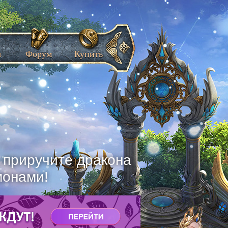
ы
Форум
Купить
, приручите дракона
монами!