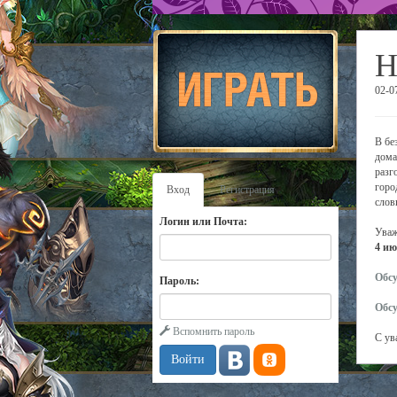
Н
02-0
В бе
дома
разг
горо
Вход
Регистрация
слов
Логин или Почта:
Уваж
4 ию
Обсу
Пароль:
Обсу
Вспомнить пароль
С ув