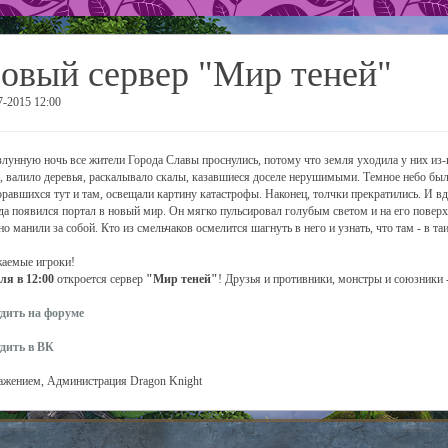
овый сервер "Мир теней"
7-2015 12:00
злунную ночь все жители Города Славы проснулись, потому что земля уходила у них из
, валило деревья, раскалывало скалы, казавшиеся доселе нерушимыми. Темное небо был
оравшихся тут и там, освещали картину катастрофы. Наконец, толчки прекратились. И в
да появился портал в новый мир. Он мягко пульсировал голубым светом и на его поверхн
но манили за собой. Кто из смельчаков осмелится шагнуть в него и узнать, что там - в т
аемые игроки!
ля в 12:00
откроется сервер
"Мир теней"
! Друзья и противники, монстры и союзники -
дить на форуме
дить в ВК
ажением, Администрация Dragon Knight