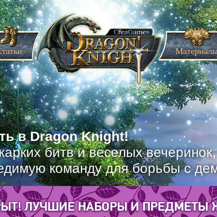
Статьи
Материал
ь в Dragon Knight!
жарких битв и веселых вечеринок
едимую команду для борьбы с де