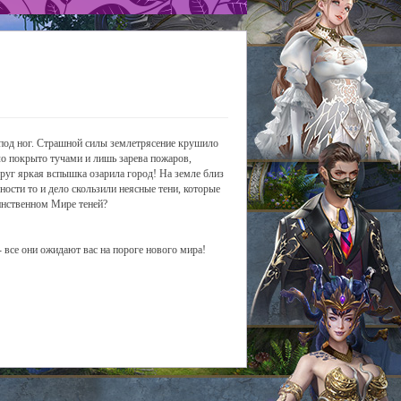
-под ног. Страшной силы землетрясение крушило
о покрыто тучами и лишь зарева пожаров,
друг яркая вспышка озарила город! На земле близ
ости то и дело скользили неясные тени, которые
аинственном Мире теней?
 все они ожидают вас на пороге нового мира!