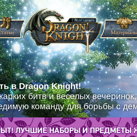
Статьи
Материал
ь в Dragon Knight!
жарких битв и веселых вечеринок
едимую команду для борьбы с де