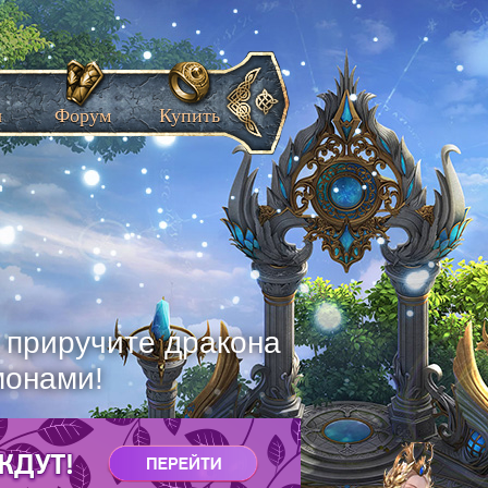
ы
Форум
Купить
, приручите дракона
монами!