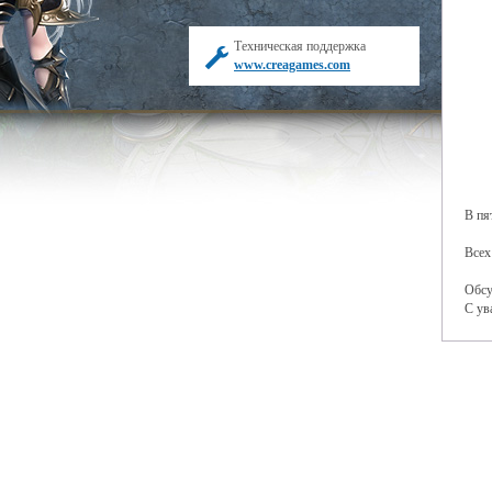
Техническая поддержка
www.creagames.com
В пя
Всех
Обсу
С ув