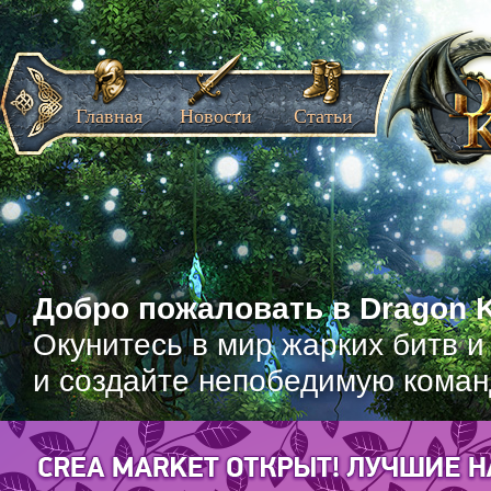
Главная
Новости
Статьи
Добро пожаловать в Dragon K
Окунитесь в мир жарких битв и
и создайте непобедимую коман