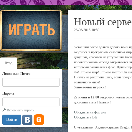
Новый серве
26-06-2015 10:50
Уставший после долгой дороги воин пр
очутился в прекрасном сказочном мире
девушки, красотой не уступавшие боги
пологого холма, откуда открывается в
Вход
Регистрация
которыми развивается флаг. Присмотрев
Да! Это его мир! Это его место! Он ш
Логин или Почта:
Ничуть не расстроившись, воин продолж
солнечного мира!
Уважаемые игроки!
Пароль:
27 июня в 12:00
откроется новый сер
достойны стать Первым!
Вспомнить пароль
Обсудить на форуме
Обсудить в ВК
С уважением, Администрация Dragon 