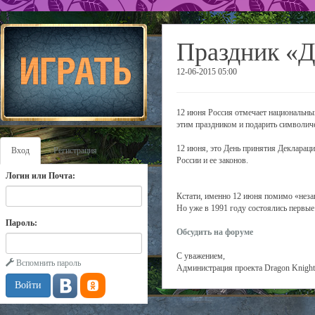
Праздник «Д
12-06-2015 05:00
12 июня Россия отмечает национальны
этим праздником и подарить символиче
12 июня, это День принятия Деклараци
Вход
Регистрация
России и ее законов.
Логин или Почта:
Кстати, именно 12 июня помимо «незав
Но уже в 1991 году состоялись первые
Пароль:
Обсудить на форуме
С уважением,
Вспомнить пароль
Администрация проекта Dragon Knight