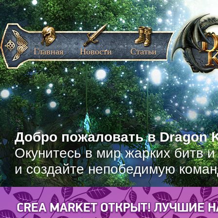
Главная
Новости
Статьи
Добро пожаловать в Dragon K
Окунитесь в мир жарких битв и
и создайте непобедимую коман