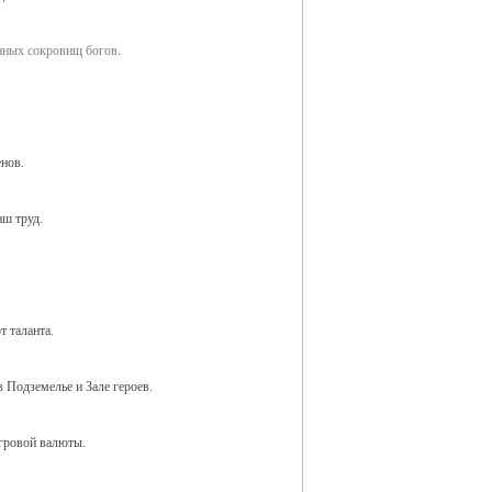
нных сокровищ богов
.
енов.
аш труд.
т таланта.
в Подземелье и Зале героев.
гровой валюты.