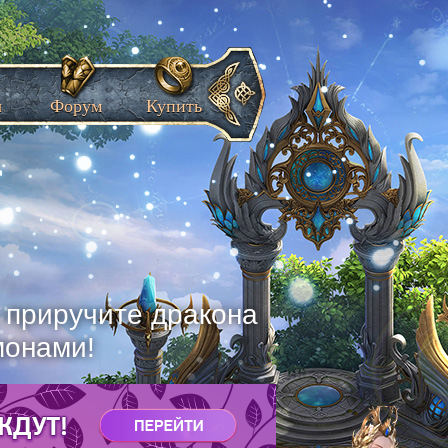
ы
Форум
Купить
, приручите дракона
монами!