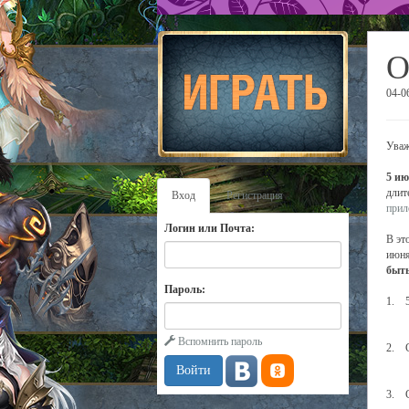
О
04-0
Уваж
5 ию
длит
Вход
Регистрация
прил
Логин или Почта:
В эт
июня
быть
Пароль:
1. 5
Вспомнить пароль
2. С
3. С