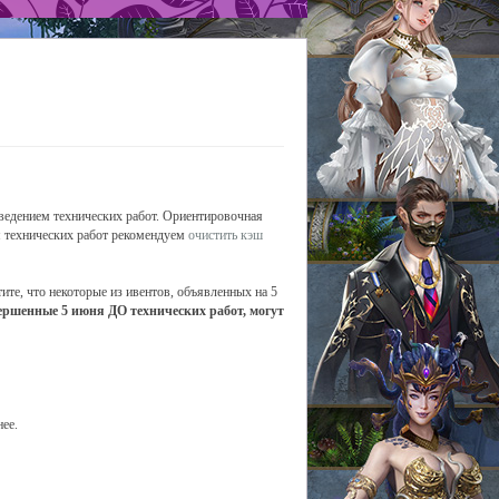
оведением технических работ. Ориентировочная
ия технических работ рекомендуем
очистить кэш
ите, что некоторые из ивентов, объявленных на 5
ершенные 5 июня ДО технических работ, могут
ее.