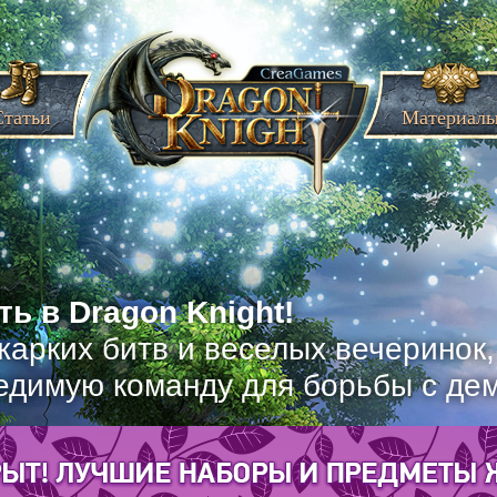
Статьи
Материал
ь в Dragon Knight!
жарких битв и веселых вечеринок
едимую команду для борьбы с де