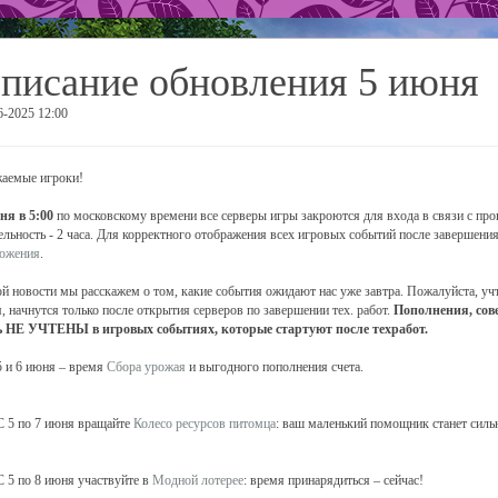
писание обновления 5 июня
6-2025 12:00
аемые игроки!
ня в 5:00
по московскому времени все серверы игры закроются для входа в связи с пр
ельность - 2 часа. Для корректного отображения всех игровых событий после завершен
ожения
.
ой новости мы расскажем о том, какие события ожидают нас уже завтра. Пожалуйста, учт
, начнутся только после открытия серверов по завершении тех. работ.
Пополнения, сов
 НЕ УЧТЕНЫ в игровых событиях, которые стартуют после техработ.
 и 6 июня – время
Сбора урожая
и выгодного пополнения счета.
 5 по 7 июня вращайте
Колесо ресурсов питомца
: ваш маленький помощник станет сильн
 5 по 8 июня участвуйте в
Модной лотерее
: время принарядиться – сейчас!