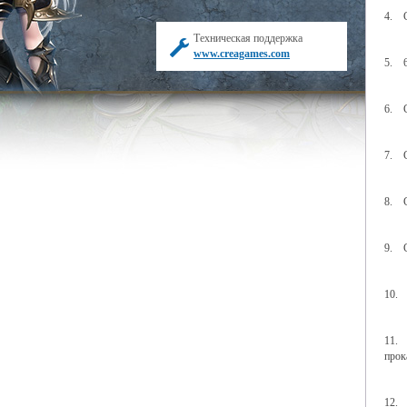
4. С
Техническая поддержка
www.creagames.com
5. 6
6. С
7. С
8. С
9. С
10. 
11. 
прок
12. 