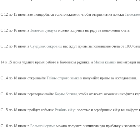
С 12 по 15 июня вам понадобятся золотоискатели, чтобы отправить на поиски
Таинстве
С 12 по 16 июня в
Золотом сундуке
можно получить награду за пополнение счета.
С 12 по 16 июня в
Сундуках сокровищ
вас ждут призы за пополнение счета от 1000 бал
14 и 15 июня уделите время работе в Каменном руднике, а
Магия камней
вознаградит в
С 14 по 18 июня открывайте
Тайны старого замка
и получайте призы за исследования.
С 16 по 18 июня переворачивайте
Карты богини
, чтобы отыскать осколки и неофиты кар
С 15 по 18 июня пройдет событие
Разбить яйцо
: золотые и серебряные яйца вы найдете 
С 16 по 18 июня в
Большой сумме
можно получить значительную прибавку к запасам и