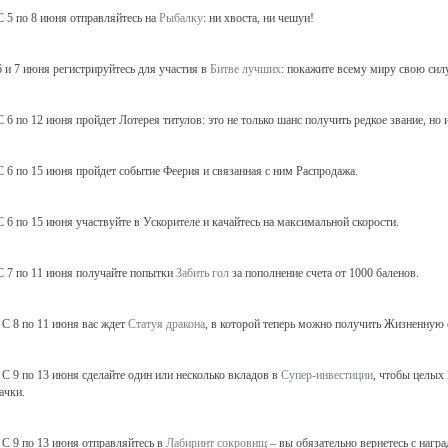
 5 по 8 июня отправляйтесь на
Рыбалку
: ни хвоста, ни чешуи!
 и 7 июня регистрируйтесь для участия в
Битве лучших
: покажите всему миру свою силу
 6 по 12 июня пройдет Лотерея титулов: это не только шанс получить редкое звание, но и
 6 по 15 июня пройдет событие Феерия и связанная с ним Распродажа.
 6 по 15 июня участвуйте в Ускорителе и качайтесь на максимальной скорости.
 7 по 11 июня получайте попытки
Забить гол
за пополнение счета от 1000 баленов.
С 8 по 11 июня вас ждет
Статуя дракона
, в которой теперь можно получить Жизненную 
С 9 по 13 июня сделайте один или несколько вкладов в
Супер-инвестиции
, чтобы целых
ачки.
С 9 по 13 июня отправляйтесь в
Лабиринт сокровищ
– вы обязательно вернетесь с награ