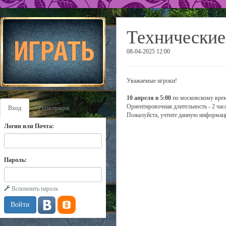
Технические
08-04-2025 12:00
Уважаемые игроки!
10 апреля в 5:00
по московскому врем
Ориентировочная длительность - 2 часа
Вход
Регистрация
Пожалуйста, учтите данную информаци
Логин или Почта:
Пароль:
Вспомнить пароль