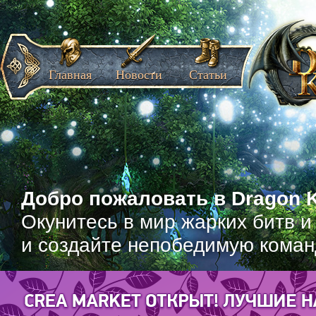
Главная
Новости
Статьи
Добро пожаловать в Dragon K
Окунитесь в мир жарких битв и
и создайте непобедимую коман