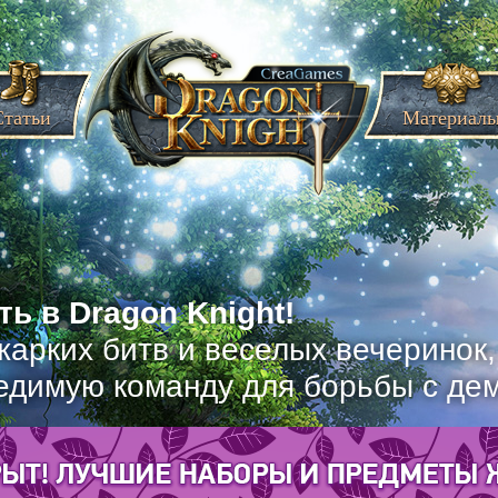
Статьи
Материал
ь в Dragon Knight!
жарких битв и веселых вечеринок
едимую команду для борьбы с де