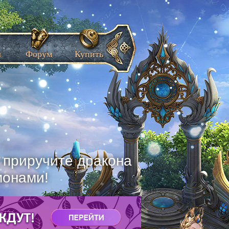
ы
Форум
Купить
, приручите дракона
монами!