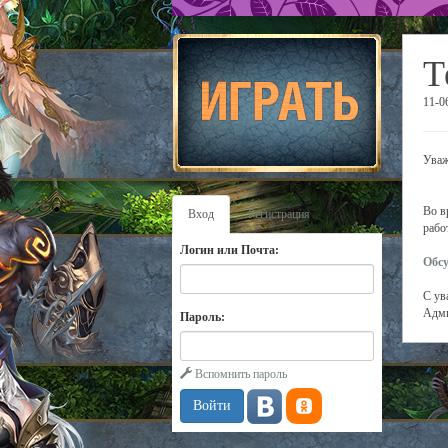
Т
11-0
Уваж
Во в
Вход
Регистрация
рабо
Логин или Почта:
Обсу
С ув
Адми
Пароль:
Вспомнить пароль