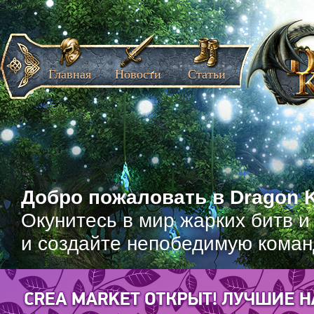
Главная
Новости
Статьи
Добро пожаловать в Dragon K
Окунитесь в мир жарких битв и
и создайте непобедимую коман