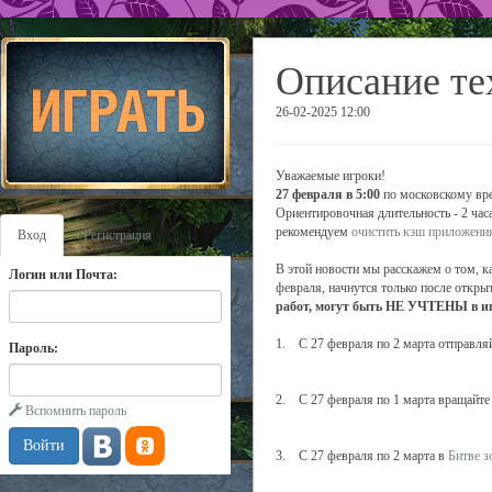
Описание те
26-02-2025 12:00
Уважаемые игроки!
27 февраля в 5:00
по московскому вре
Ориентировочная длительность - 2 час
рекомендуем
очистить кэш приложени
Вход
Регистрация
В этой новости мы расскажем о том, к
Логин или Почта:
февраля, начнутся только после открыт
работ, могут быть НЕ УЧТЕНЫ в иг
1. С 27 февраля по 2 марта отправля
Пароль:
2. С 27 февраля по 1 марта вращайт
Вспомнить пароль
3. С 27 февраля по 2 марта в
Битве з