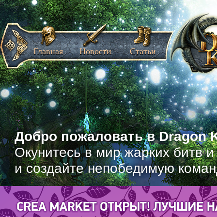
Главная
Новости
Статьи
Добро пожаловать в Dragon K
Окунитесь в мир жарких битв и
и создайте непобедимую коман