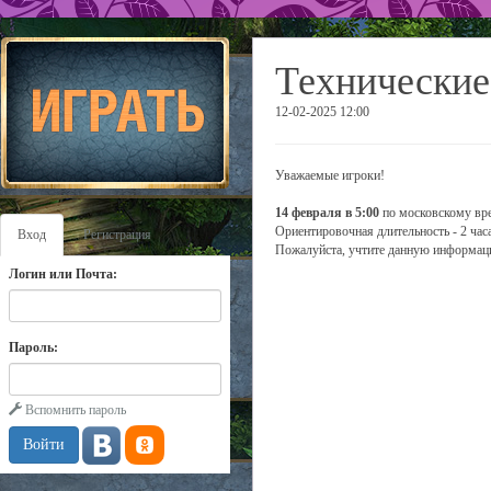
Технические
12-02-2025 12:00
Уважаемые игроки!
14 февраля в 5:00
по московскому вре
Ориентировочная длительность - 2 часа
Вход
Регистрация
Пожалуйста, учтите данную информаци
Логин или Почта:
Пароль:
Вспомнить пароль