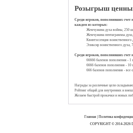
Розыгрыш ценных
Среди игроков, пополнивших счет на
каждом из которых:
Жемчужина духа войны, 250 ш
Жемчужина пентаграммы душ,
Квинтэссенция воинственного 
Эликсир воинственного духа, 
Среди игроков, пополнивших счет н
66666 баленов пополнения - 1 
6666 баленов пополнения - 10 
666 баленов пополнения - все
Награды за различные цели складывают
Рейтинг общий для внутренних и внеш
Желаем быстрой прокачки и новых по
Главная
|
Политика конфиденциа
COPYRIGHT © 2014-2026