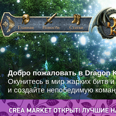
Главная
Новости
Статьи
Добро пожаловать в Dragon K
Окунитесь в мир жарких битв и
и создайте непобедимую коман