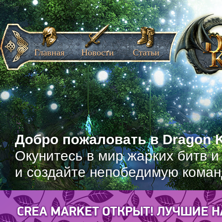
Главная
Новости
Статьи
Добро пожаловать в Dragon K
Окунитесь в мир жарких битв и
и создайте непобедимую коман