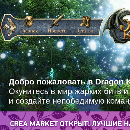
Главная
Новости
Статьи
Добро пожаловать в Dragon K
Окунитесь в мир жарких битв и
и создайте непобедимую коман