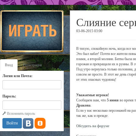
Слияние серв
03-06-2015 03:00
В тихую, спокойную ночь, когда все ми
Это был набат! Почти все жители повы
пламя, а второй молнии. Битва была 
горожан и превращали их в руины. В э
Вход
Регистрация
Под утро вернулась только половина, д
совсем не просто. В этот же день ста
Логин или Почта:
от этих опасных чудовищ!
Уважаемые игроки!
Пароль:
Сообщаем вам, что
5 июня
во время т
Дракона
.
Если у вас несколько персонажей на ра
Вспомнить пароль
так же, как и прежде.
Обсудить на форуме