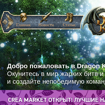
Главная
Новости
Статьи
Добро пожаловать в Dragon K
Окунитесь в мир жарких битв и
и создайте непобедимую коман