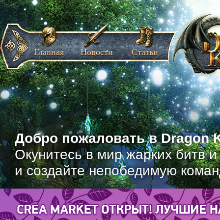
Главная
Новости
Статьи
Добро пожаловать в Dragon K
Окунитесь в мир жарких битв и
и создайте непобедимую коман