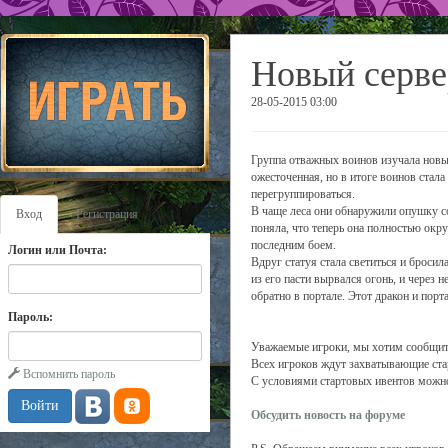
Новый серве
28-05-2015 03:00
Группа отважных воинов изучала новы
ожесточенная, но в итоге воинов стала
перегруппироваться.
В чаще леса они обнаружили опушку со
Вход
Регистрация
поняла, что теперь она полностью окр
последним боем.
Логин или Почта:
Вдруг статуя стала светиться и бросил
из его пасти вырвался огонь, и через 
обратно в портале. Этот дракон и пор
Пароль:
Уважаемые игроки, мы хотим сообщить 
Всех игроков ждут захватывающие ста
Вспомнить пароль
С условиями стартовых ивентов можно
Обсудить новость на форуме