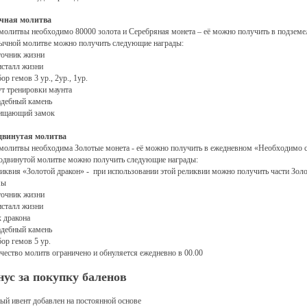
чная молитва
молитвы необходимо 80000 золота и Серебряная монета – её можно получить в подземель
ычной молитве можно получить следующие награды:
точник жизни
исталл жизни
ор гемов 3 ур., 2ур., 1ур.
ут тренировки маунта
адебный камень
ищающий замок
двинутая молитва
молитвы необходима Золотые монета - её можно получить в ежедневном «Необходимо с
одвинутой молитве можно получить следующие награды:
ликвия «Золотой дракон» - при использовании этой реликвии можно получить части Золо
мы
точник жизни
исталл жизни
х дракона
адебный камень
бор гемов 5 ур.
чество молитв ограничено и обнуляется ежедневно в 00.00
нус за покупку баленов
ый ивент добавлен на постоянной основе