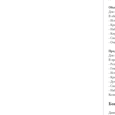
Обы
Для 
В об
- Ис
- Кр
- Наб
- Кн
- Св
- Оч
Про
Для 
В пр
- Ре
- Ге
- Ис
- Кр
- Ду
- Св
- На
Коли
Бо
Данн