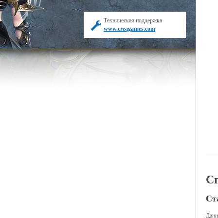
Техническая поддержка
www.creagames.com
С
Ст
Данн