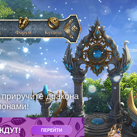
ы
Форум
Купить
, приручите дракона
монами!