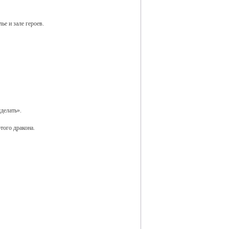
е и зале героев.
делать».
того дракона.