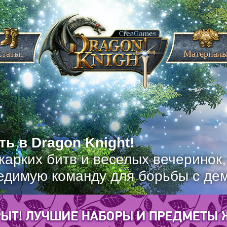
Статьи
Материал
ь в Dragon Knight!
жарких битв и веселых вечеринок
едимую команду для борьбы с де