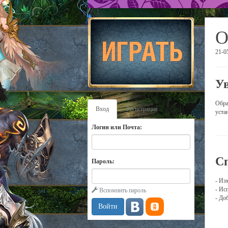
О
21-0
У
Обра
Вход
Регистрация
уста
Логин или Почта:
С
Пароль:
- Из
- Ис
Вспомнить пароль
- До