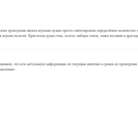
ремя проведения ивента игрокам нужно просто синтезировать определённое количество г
в игроки получат: Кристаллы души гема, золото, наборы гемов, знаки желания и драгоц
минаем, что всю актуальную информацию по текущим ивентам и сроков их проведения 
явления».