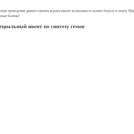
ремя проведения данного ивента игроки имеют возможность купить бонусы к опыту Маунт
овые балены!
ециальный ивент по синтезу гемов