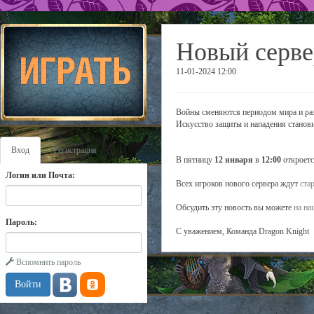
Новый серве
11-01-2024 12:00
Войны сменяются периодом мира и разв
Искусство защиты и нападения станов
Вход
Регистрация
В пятницу
12 января
в
12:00
откроетс
Логин или Почта:
Всех игроков нового сервера ждут
ста
Обсудить эту новость вы можете
на н
Пароль:
С уважением, Команда Dragon Knight
Вспомнить пароль