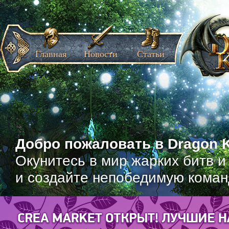
Главная
Новости
Статьи
Добро пожаловать в Dragon K
Окунитесь в мир жарких битв и
и создайте непобедимую коман