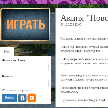
Акция "Ново
30-12-2023 12:00
Отважные рыцари и могущественные м
Новый год - праздник, который касает
объявляем акцию "Новогоднюю"!
Вход
Регистрация
С
30 декабря по 5 января
включитель
Логин или Почта:
покупке игровой валюты: чем выше су
Бонус увеличен для всех пакетов попо
Пароль:
количество баленов, которые придут к 
Напоминаем, что в игре стартовали я
Вспомнить пароль
незабываемым!
С уважением, Команда Dragon Knight