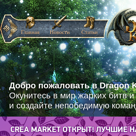
Главная
Новости
Статьи
Добро пожаловать в Dragon K
Окунитесь в мир жарких битв и
и создайте непобедимую коман