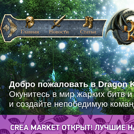
Главная
Новости
Статьи
Добро пожаловать в Dragon K
Окунитесь в мир жарких битв и
и создайте непобедимую коман