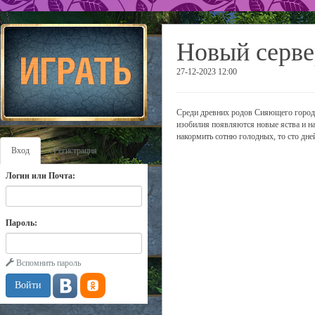
Новый серве
27-12-2023 12:00
Среди древних родов Сияющего города е
изобилия появляются новые яства и на
накормить сотню голодных, то сто дней
Вход
Регистрация
Логин или Почта:
Пароль:
Вспомнить пароль