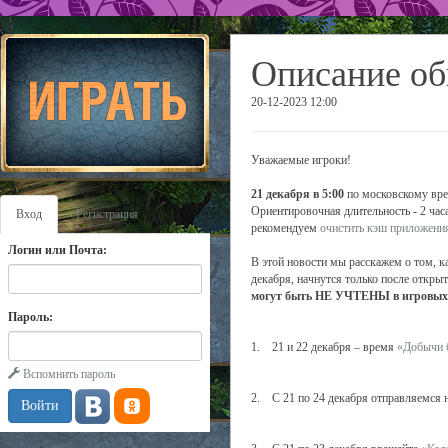
Описание об
20-12-2023 12:00
Уважаемые игроки!
21 декабря в 5:00
по московскому врем
Ориентировочная длительность - 2 час
Вход
Регистрация
рекомендуем
очистить кэш приложени
Логин или Почта:
В этой новости мы расскажем о том, к
декабря, начнутся только после открыт
могут быть НЕ УЧТЕНЫ в игровых с
Пароль:
1. 21 и 22 декабря – время
«Добычи 
Вспомнить пароль
2. С 21 по 24 декабря отправляемся 