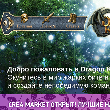
Главная
Новости
Статьи
Добро пожаловать в Dragon K
Окунитесь в мир жарких битв и
и создайте непобедимую коман