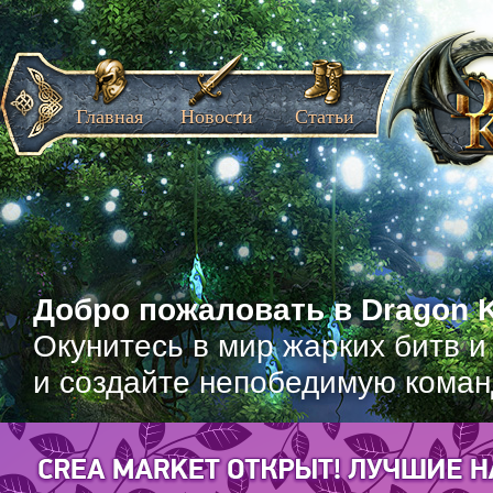
Главная
Новости
Статьи
Добро пожаловать в Dragon K
Окунитесь в мир жарких битв и
и создайте непобедимую коман