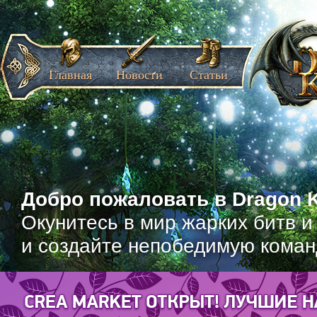
Главная
Новости
Статьи
Добро пожаловать в Dragon K
Окунитесь в мир жарких битв и
и создайте непобедимую коман