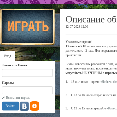
Описание об
12-07-2023 12:00
Уважаемые игроки!
13 июля в 5:00
по московскому времен
длительность - 2 часа. Для корректно
приложения.
Вход
Регистрация
В этой новости мы расскажем о том, к
Логин или Почта:
июля, начнутся только после открытия
могут быть НЕ УЧТЕНЫ в игровых с
1. 13 и 14 июля – время
«Добычи ба
Пароль:
2. С 13 по 16 июля отправляйтесь на
Вспомнить пароль
3. С 13 по 15 июля вращайте
«Колесо