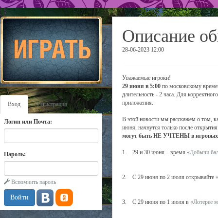
Описание об
28-06-2023 12:00
Уважаемые игроки!
29 июня в 5:00
по московскому времен
длительность - 2 часа. Для корректно
приложения.
Вход
Регистрация
В этой новости мы расскажем о том, к
Логин или Почта:
июня, начнутся только после открытия
могут быть НЕ УЧТЕНЫ в игровых с
1. 29 и 30 июня – время
«Добычи ба
Пароль:
2. С 29 июня по 2 июля открывайте
Вспомнить пароль
3. С 29 июня по 1 июля в
«Лотерее м