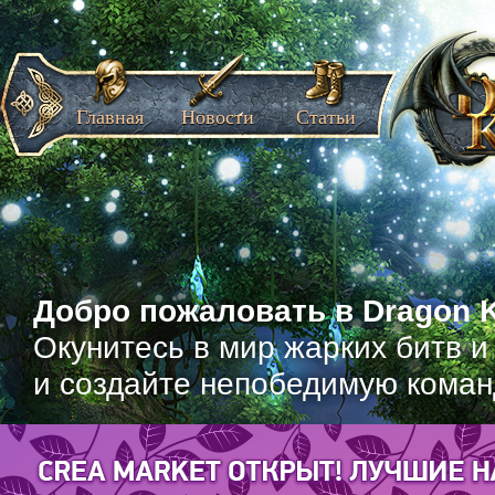
Главная
Новости
Статьи
Добро пожаловать в Dragon K
Окунитесь в мир жарких битв и
и создайте непобедимую коман