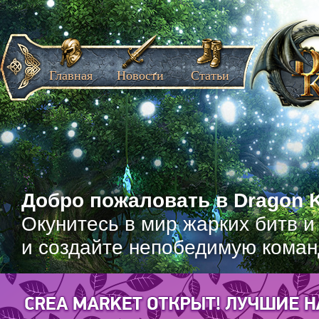
Главная
Новости
Статьи
Добро пожаловать в Dragon K
Окунитесь в мир жарких битв и
и создайте непобедимую коман