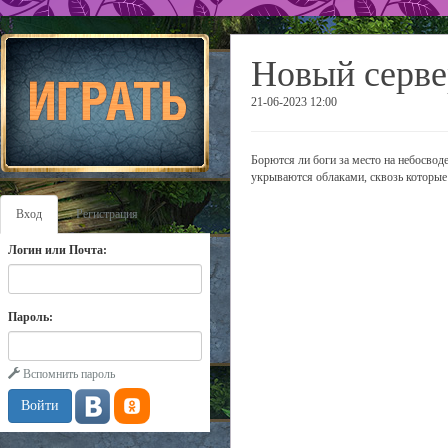
Новый серве
21-06-2023 12:00
Борются ли боги за место на небосводе
укрываются облаками, сквозь которые
Вход
Регистрация
Логин или Почта:
Пароль:
Вспомнить пароль