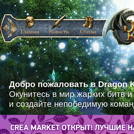
Главная
Новости
Статьи
Добро пожаловать в Dragon K
Окунитесь в мир жарких битв и
и создайте непобедимую коман