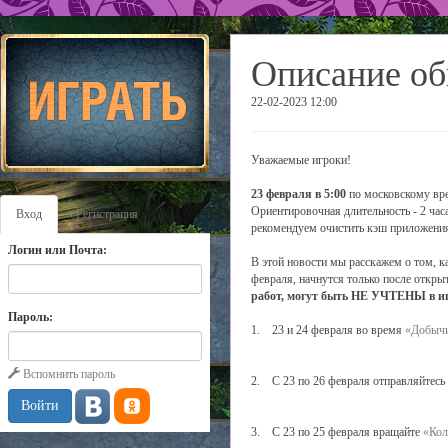
Описание об
22-02-2023 12:00
Уважаемые игроки!
23 февраля в 5:00
по московскому вре
Ориентировочная длительность - 2 час
Вход
Регистрация
рекомендуем очистить кэш приложени
Логин или Почта:
В этой новости мы расскажем о том, к
февраля, начнутся только после открыт
работ, могут быть НЕ УЧТЕНЫ в иг
Пароль:
1. 23 и 24 февраля во время
«Добычи
Вспомнить пароль
2. С 23 по 26 февраля отправляйтесь
3. С 23 по 25 февраля вращайте
«Кол