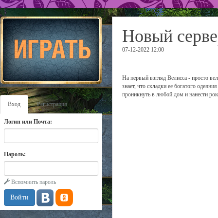
Новый серве
07-12-2022 12:00
На первый взгляд Велисса - просто ве
знает, что складки ее богатого одеяни
проникнуть в любой дом и нанести рок
Вход
Регистрация
Логин или Почта:
Пароль:
Вспомнить пароль