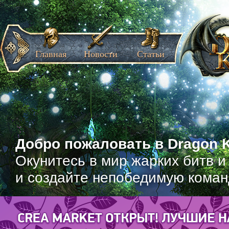
Главная
Новости
Статьи
Добро пожаловать в Dragon K
Окунитесь в мир жарких битв и
и создайте непобедимую коман