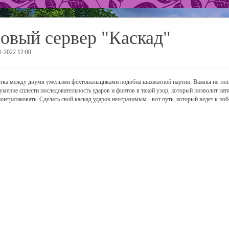
овый сервер "Каскад"
1-2022 12:00
тка между двумя умелыми фехтовальщиками подобна шахматной партии. Важны не только 
 умение сплести последовательность ударов и финтов в такой узор, который позволит зат
контратаковать. Сделать свой каскад ударов неотразимым - вот путь, который ведет к поб