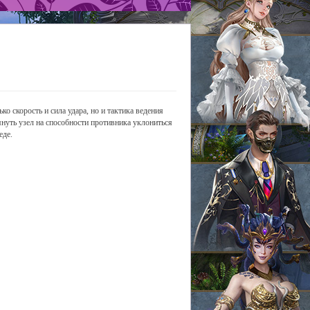
скорость и сила удара, но и тактика ведения
януть узел на способности противника уклониться
еде.