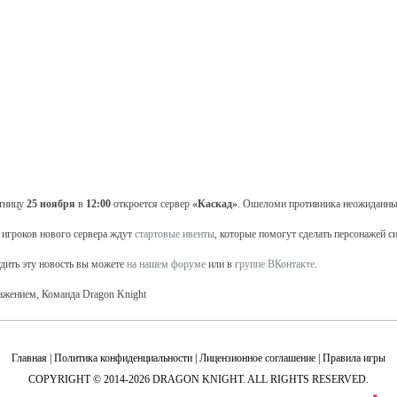
тницу
25 ноября
в
12:00
откроется сервер
«Каскад»
. Ошеломи противника неожиданны
 игроков нового сервера ждут
стартовые ивенты
, которые помогут сделать персонажей с
дить эту новость вы можете
на нашем форуме
или в
группе ВКонтакте
.
ажением, Команда Dragon Knight
Главная
|
Политика конфиденциальности
|
Лицензионное соглашение
|
Правила игры
COPYRIGHT © 2014-2026 DRAGON KNIGHT. ALL RIGHTS RESERVED.