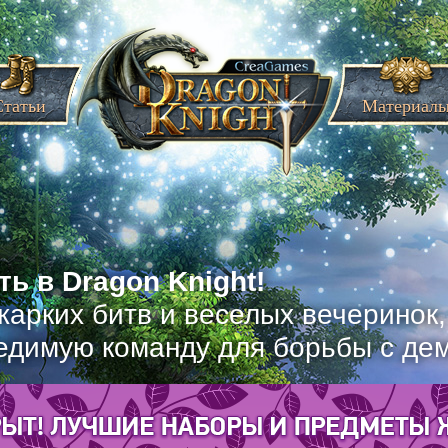
Статьи
Материал
ь в Dragon Knight!
жарких битв и веселых вечеринок
едимую команду для борьбы с де