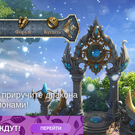
ы
Форум
Купить
, приручите дракона
монами!