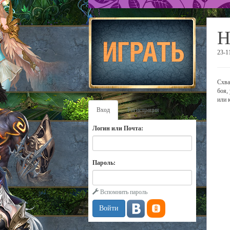
Н
23-1
Схва
боя,
или 
Вход
Регистрация
Логин или Почта:
Пароль:
Вспомнить пароль