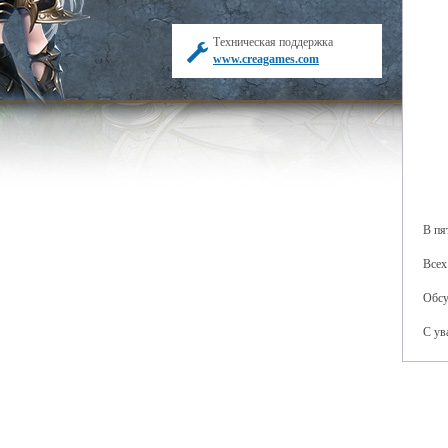
Техническая поддержка
www.creagames.com
В пя
Всех
Обсу
С ув