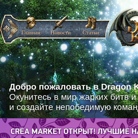
Главная
Новости
Статьи
Добро пожаловать в Dragon K
Окунитесь в мир жарких битв и
и создайте непобедимую коман