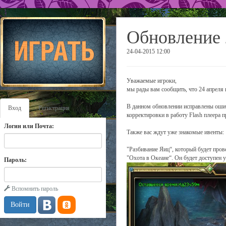
Обновление 
24-04-2015 12:00
Уважаемые игроки,
мы рады вам сообщить, что 24 апреля 
В данном обновлении исправлены ошибк
Вход
Регистрация
корректировки в работу Flash плеера 
Логин или Почта:
Также вас ждут уже знакомые ивенты:
"Разбивание Яиц“, который будет прове
"Охота в Океане“. Он будет доступен у
Пароль:
Вспомнить пароль