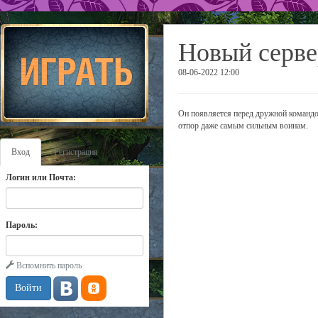
Новый серве
08-06-2022 12:00
Он появляется перед дружной командой
отпор даже самым сильным воинам.
Вход
Регистрация
Логин или Почта:
Пароль:
Вспомнить пароль