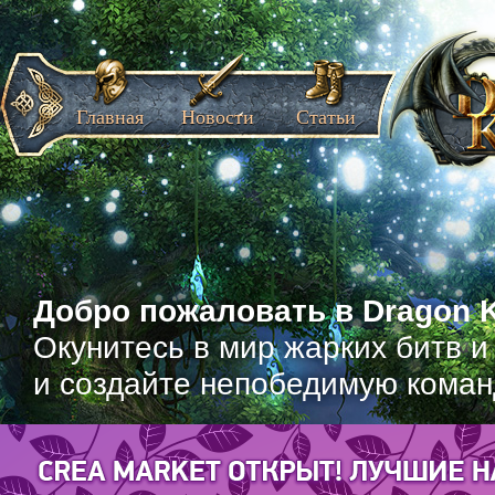
Главная
Новости
Статьи
Добро пожаловать в Dragon K
Окунитесь в мир жарких битв и
и создайте непобедимую коман